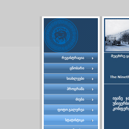
რეგისტრაცია
ცნობარი
სიახლეები
პროგრამა
ივანე 
ძიება
უნივერ
კონფერე
ფოტო გალერეა
სტატისტიკა